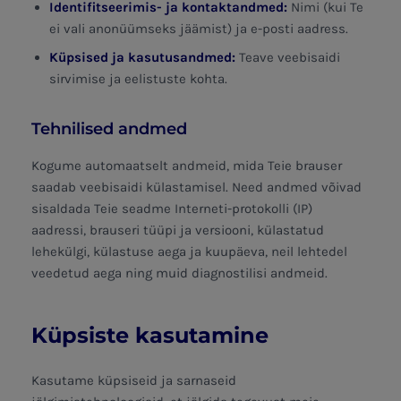
Identifitseerimis- ja kontaktandmed:
Nimi (kui Te
ei vali anonüümseks jäämist) ja e-posti aadress.
Küpsised ja kasutusandmed:
Teave veebisaidi
sirvimise ja eelistuste kohta.
Tehnilised andmed
Kogume automaatselt andmeid, mida Teie brauser
saadab veebisaidi külastamisel. Need andmed võivad
sisaldada Teie seadme Interneti-protokolli (IP)
aadressi, brauseri tüüpi ja versiooni, külastatud
lehekülgi, külastuse aega ja kuupäeva, neil lehtedel
veedetud aega ning muid diagnostilisi andmeid.
Küpsiste kasutamine
Kasutame küpsiseid ja sarnaseid