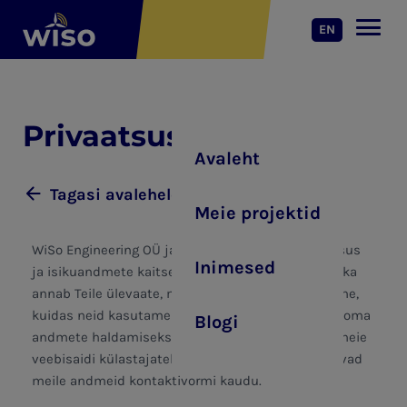
EN
Privaatsuspoliitika
Avaleht
Tagasi avalehele
Meie projektid
WiSo Engineering OÜ jaoks on oluline Teie privaatsus
Inimesed
ja isikuandmete kaitse. Käesolev privaatsuspoliitika
annab Teile ülevaate, milliseid andmeid me kogume,
kuidas neid kasutame ja millised on Teie õigused oma
Blogi
andmete haldamiseks. Poliitika kohaldub kõigile meie
veebisaidi külastajatele ja klientidele, kes edastavad
meile andmeid kontaktivormi kaudu.