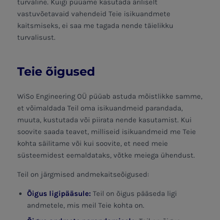
turvaline. Kuigi püüame kasutada äriliselt
vastuvõetavaid vahendeid Teie isikuandmete
kaitsmiseks, ei saa me tagada nende täielikku
turvalisust.
Teie õigused
WiSo Engineering OÜ püüab astuda mõistlikke samme,
et võimaldada Teil oma isikuandmeid parandada,
muuta, kustutada või piirata nende kasutamist. Kui
soovite saada teavet, milliseid isikuandmeid me Teie
kohta säilitame või kui soovite, et need meie
süsteemidest eemaldataks, võtke meiega ühendust.
Teil on järgmised andmekaitseõigused:
Õigus ligipääsule:
Teil on õigus pääseda ligi
andmetele, mis meil Teie kohta on.