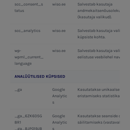
scc_consent_s
wiso.ee
Salvestab kasutaja
tatus
andmekaitsenõusoleku staa
(kasutaja valikud).
scc_analytics
wiso.ee
Salvestab kasutaja valiku an
küpsiste kohta.
wp-
wiso.ee
Salvestab kasutaja valitud k
wpml_current_
eelistuse veebilehel navigee
language
ANALÜÜTILISED KÜPSISED
_ga
Google
Kasutatakse unikaalsete ka
Analytic
eristamiseks statistika kogu
s
_ga_6ZK6D5G
Google
Kasutatakse seanside oleku
8R1
Analytic
säilitamiseks (vastavalt vali
_ga_BJP019JB
s