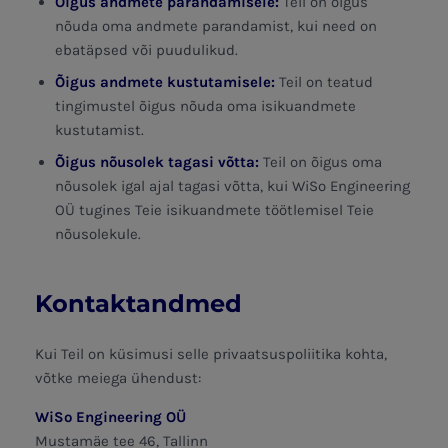
Õigus andmete parandamisele:
Teil on õigus
nõuda oma andmete parandamist, kui need on
ebatäpsed või puudulikud.
Õigus andmete kustutamisele:
Teil on teatud
tingimustel õigus nõuda oma isikuandmete
kustutamist.
Õigus nõusolek tagasi võtta:
Teil on õigus oma
nõusolek igal ajal tagasi võtta, kui WiSo Engineering
OÜ tugines Teie isikuandmete töötlemisel Teie
nõusolekule.
Kontaktandmed
Kui Teil on küsimusi selle privaatsuspoliitika kohta,
võtke meiega ühendust:
WiSo Engineering OÜ
Mustamäe tee 46, Tallinn