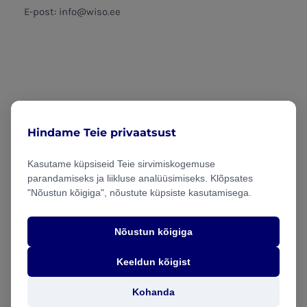
E-post: info@wiso.ee
WiSo Engineering OÜ
Hindame Teie privaatsust
Mustamäe tee 46, Tallinn
Kasutame küpsiseid Teie sirvimiskogemuse
info@wiso.ee
parandamiseks ja liikluse analüüsimiseks. Klõpsates
"Nõustun kõigiga", nõustute küpsiste kasutamisega.
Tooted ja lahendused
Nõustun kõigiga
Keeldun kõigist
Kohanda