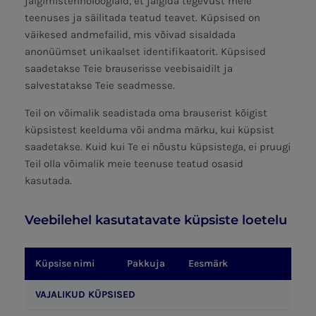
jälgimistehnoloogiaid, et jälgida tegevust meie
teenuses ja säilitada teatud teavet. Küpsised on
väikesed andmefailid, mis võivad sisaldada
anonüümset unikaalset identifikaatorit. Küpsised
saadetakse Teie brauserisse veebisaidilt ja
salvestatakse Teie seadmesse.
Teil on võimalik seadistada oma brauserist kõigist
küpsistest keelduma või andma märku, kui küpsist
saadetakse. Kuid kui Te ei nõustu küpsistega, ei pruugi
Teil olla võimalik meie teenuse teatud osasid
kasutada.
Veebilehel kasutatavate küpsiste loetelu
Küpsise nimi
Pakkuja
Eesmärk
VAJALIKUD KÜPSISED