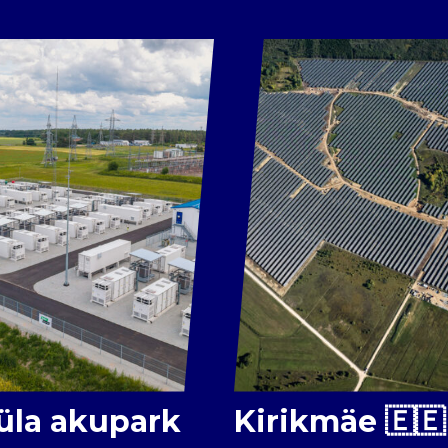
üla akupark
Kirikmäe 🇪🇪