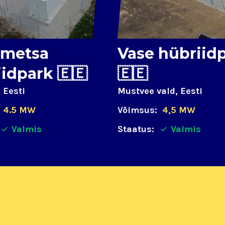
imetsa
Vase hübriid
idpark 🇪🇪
🇪🇪
 Eesti
Mustvee vald, Eesti
4.5 MW
Võimsus:
4,5 MW
Valmis
Staatus:
Valmis