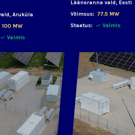
Lääneranna vald, Eesti
Võimsus:
77.5 MW
ald, Aruküla
Staatus:
Valmis
100 MW
Valmis