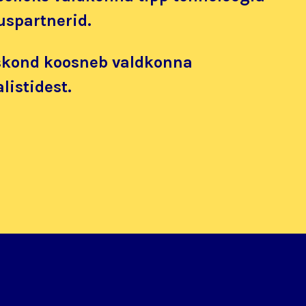
uspartnerid.
kond koosneb valdkonna
listidest.