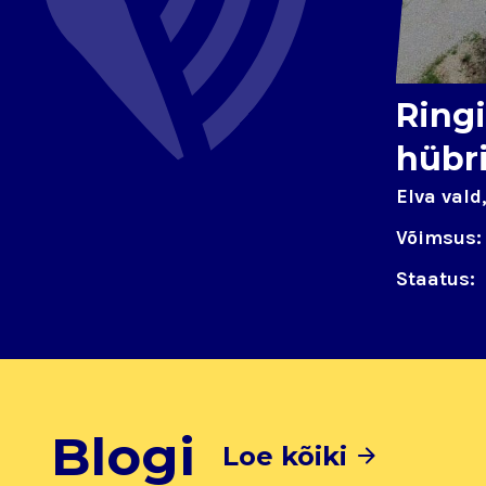
Ring
hübri
Elva vald,
Võimsus:
Staatus:
Blogi
Loe kõiki