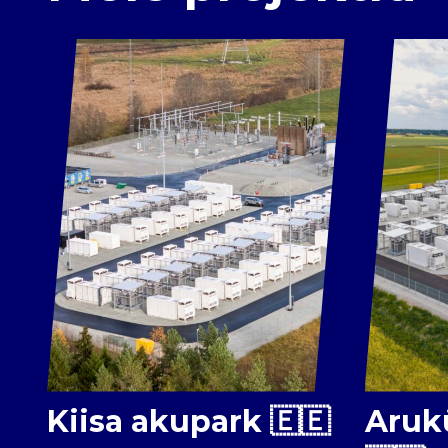
Kiisa akupark 🇪🇪
Aruk