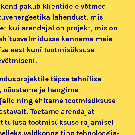
kond pakub klientidele võtmed
tuvenergeetika lahendust, mis
et kui arendajal on projekt, mis on
ehitusvalmidusse kanname meie
ise eest kuni tootmisüksuse
evõtmiseni.
dusprojektile täpse tehnilise
, nõustame ja hangime
jalid ning ehitame tootmisüksuse
astavalt. Toetame arendajat
t tulusa tootmisüksuse rajamisel
elleks valdkonna tipp tehnoloogia-