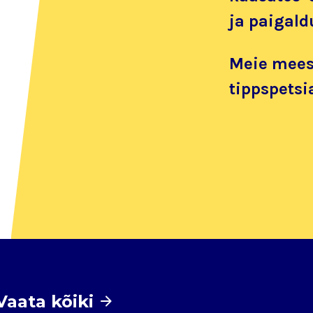
ja paigald
Meie mees
tippspetsia
Vaata kõiki