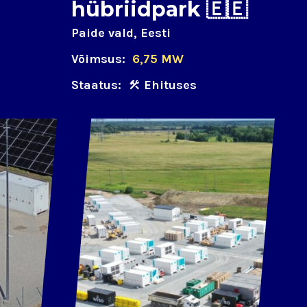
hübriidpark 🇪🇪
Paide vald, Eesti
Võimsus:
6,75 MW
Staatus:
Ehituses