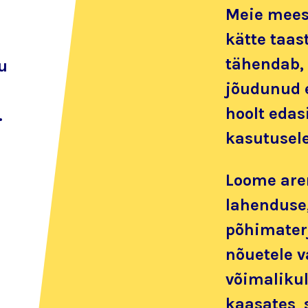
Meie mees
kätte taas
tähendab, 
u
jõudunud 
hoolt edas
.
kasutusel
Loome aren
lahenduse
põhimater
nõuetele v
võimalikul
kaasates s