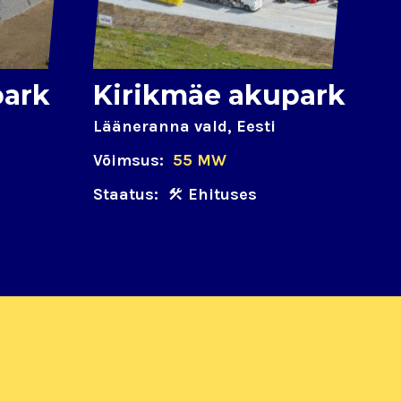
park
Kirikmäe akupark
Lääneranna vald, Eesti
Võimsus:
55 MW
Staatus:
Ehituses