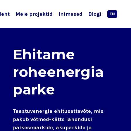
leht
Meie projektid
Inimesed
Blogi
EN
Ehitame
roheenergia
parke
Taastuvenergia ehitusettevõte, mis
pakub
võtmed-kätte lahendusi
päikeseparkide, akuparkide ja