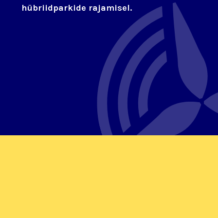
hübriidparkide rajamisel.